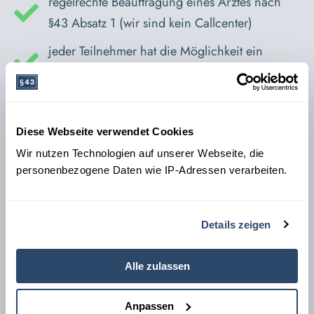
regelrechte Beauftragung eines Arztes nach
§43 Absatz 1 (wir sind kein Callcenter)
jeder Teilnehmer hat die Möglichkeit ein
Arztgespräch zu führen (bundesweit einmalig)
Support der Teilnehmer, Erstellung von
Zweitschriften etc.
Diese Webseite verwendet Cookies
Einnahmen von Gebühren für die Stadt bzw.
Wir nutzen Technologien auf unserer Webseite, die
den Kreis
personenbezogene Daten wie IP-Adressen verarbeiten.
Kundenservice, die Teilnahme an der
Belehrung ist 24/7 möglich
Details zeigen
System ist intuitiv zu bedienen, keinerlei
Registrierung notwendig
Alle zulassen
Gutschein-System, Ehrenamtliche, Schüler etc.
Anpassen