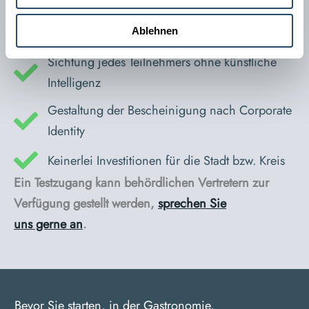
können kostenlos belehrt werden
Server in Deutschland lokalisiert
Ablehnen
Sichtung jedes Teilnehmers ohne künstliche
Intelligenz
Gestaltung der Bescheinigung nach Corporate
Identity
Keinerlei Investitionen für die Stadt bzw. Kreis
Ein Testzugang kann behördlichen Vertretern zur
Verfügung gestellt werden,
sprechen Sie
uns gerne an
.
Bevor Sie starten, in der Gastronomie,