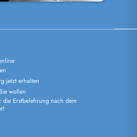
online
ten
 jetzt erhalten
ie wollen
ür die Erstbelehrung nach dem
t!