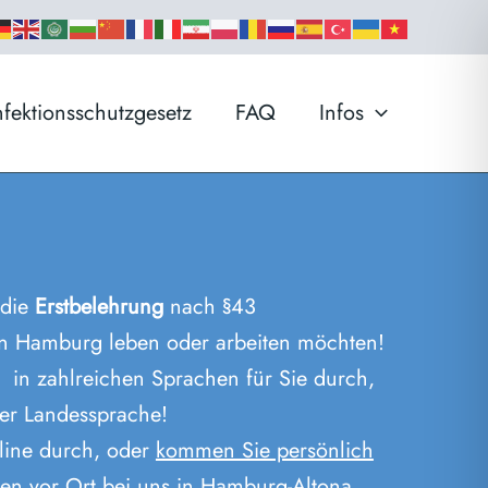
nfektionsschutzgesetz
FAQ
Infos
 die
Erstbelehrung
nach §43
 in Hamburg leben oder arbeiten möchten!
 in zahlreichen Sprachen für Sie durch,
rer Landessprache!
nline durch, oder
kommen Sie persönlich
gen vor Ort bei uns in Hamburg-Altona