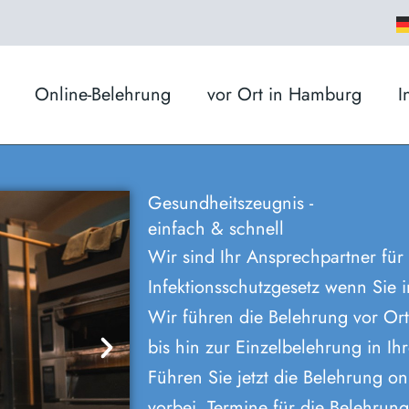
Online-Belehrung
vor Ort in Hamburg
I
Gesundheitszeugnis -
einfach & schnell
Wir sind Ihr Ansprechpartner für
Infektionsschutzgesetz wenn Sie
Wir führen die Belehrung vor Ort
bis hin zur Einzelbelehrung in Ih
Führen Sie jetzt die Belehrung o
vorbei
. Termine für die Belehrun